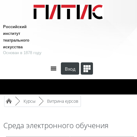
Перейти к основному содержанию
Российский
институт
театрального
искусства
Основан в 1878 году
Вход
Путь к странице
/
/
►
Курсы
►
Витрина курсов
Среда электронного обучения